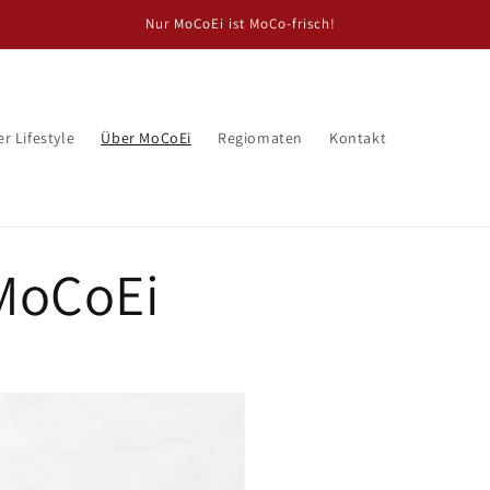
Neu! Ab dem 01.09.24 "MoCoEi Regiomarkt" in der Großen Straße 10
 Lifestyle
Über MoCoEi
Regiomaten
Kontakt
MoCoEi