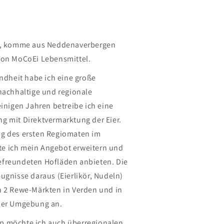
es, komme aus Neddenaverbergen
von MoCoEi Lebensmittel.
indheit habe ich eine große
 nachhaltige und regionale
einigen Jahren betreibe ich eine
g mit Direktvermarktung der Eier.
ng des ersten Regiomaten im
e ich mein Angebot erweitern und
efreundeten Hofläden anbieten. Die
ugnisse daraus (Eierlikör, Nudeln)
n 2 Rewe-Märkten in Verden und in
 der Umgebung an.
p möchte ich auch überregionalen