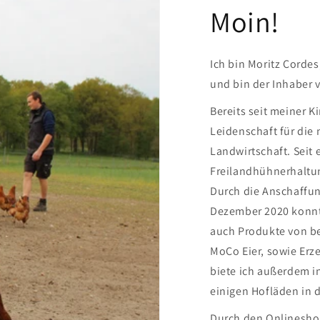
Moin!
Ich bin Moritz Cord
und bin der Inhaber 
Bereits seit meiner K
Leidenschaft für die
Landwirtschaft. Seit 
Freilandhühnerhaltun
Durch die Anschaffu
Dezember 2020 konnt
auch Produkte von b
MoCo Eier, sowie Erze
biete ich außerdem i
einigen Hofläden in
Durch den Onlinesho